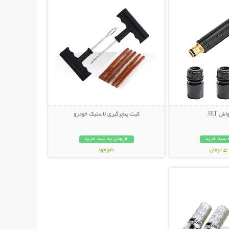
ش JET
کیت پنچرگیری لاستیک خودرو
 سبد خرید
افزودن به سبد خرید
مان
ناموجود
حات بیشتر
99,000 تومان