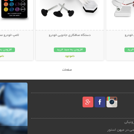
 خودرو
دستگاه صافکاری جادویی خودرو
لامپ خودرو مدل i Color
خرید
افزودن به سبد خرید
افزودن به
ناموجود
نام
99,000 تومان
228,000 تو
صفحات
رونیکی
ی در میهن استور