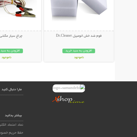
فوم ضد خش اتومبیل Dr.Cleaner
چراغ سیار مگنتی
افزودن به سبد خرید
افزودن به سبد 
ناموجود
ناموجود
59,000 تومان
79,000 تومان
مارا دنبال کنید
بیشتر بدانید
نماد اعتماد الکت
حفظ حریم خصوص