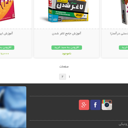
آموزش جامع لاغر شدن
آموزش ایرو
خرید
افزودن به سبد خرید
افزودن به
ناموجود
148,000 تو
18,800 تومان
صفحات
2
1
رونیکی