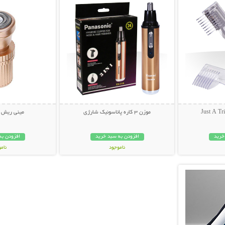
موزن 3 کاره پاناسونیک شارژی
مینی ریش 
خرید
افزودن به سبد خرید
افزودن به
ناموجود
نام
بیشتر
139,000 تومان
35,000 توم