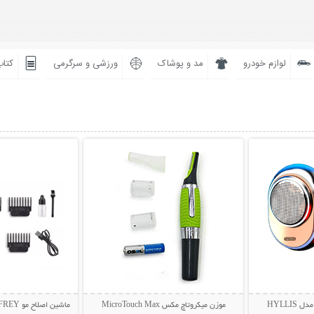
لوازم خودرو
مد و پوشاک
ورزشی و سرگرمی
کتاب
بیشتر
نمایش توضیحات بیشتر
نمایش توضی
HYLLI
موزن میکروتاچ مکس MicroTouch Max
ماشین اصلاح مو GODFREY مدل Profession