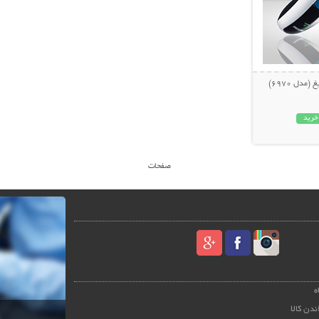
دل 6970)
خرید
صفحات
ه
ندن کالا