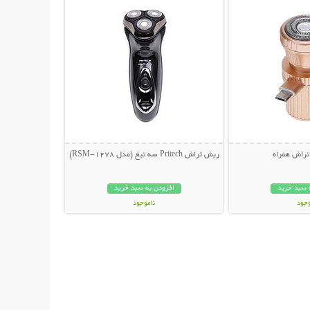
تراش همراه
ریش تراش Pritech سه تیغ (مدل RSM-1278)
 سبد خرید
افزودن به سبد خرید
وجود
ناموجود
ان
130,000 تومان