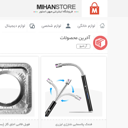
لوازم خانگی
لوازم شخصی
لوازم دیجیتال
آخرین محصولات
آرشیو
نمایش توضیحات بیشتر
نمایش توضیحات 
فندک پلاسمایی شارژی لیزری
فویل قالبی اجاق گاز (بسته 10 ع