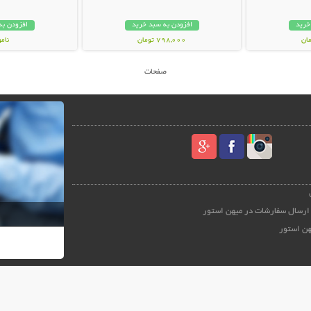
خرید
افزودن به سبد خرید
افزودن به
798,000 تومان
نام
35,000 توم
صفحات
ارسال سفارشات در میهن استور
هن استور