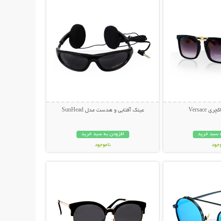
 Versace
عینک آفتابی و هدست مدل SunHead
 سبد خرید
افزودن به سبد خرید
وجود
ناموجود
حات بیشتر
نمایش توضیحات بیشتر
ان
199,000 تومان