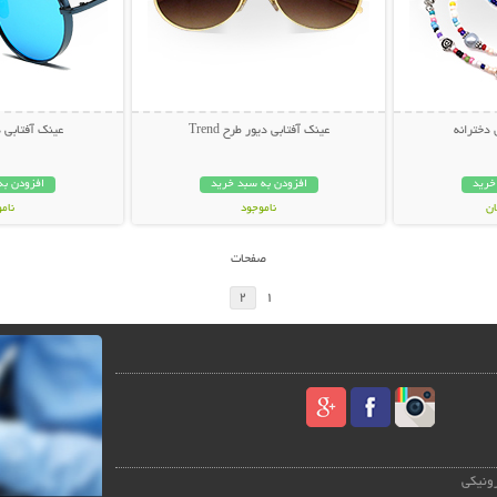
 دخترانه
عینک آفتابی دیور طرح Trend
عینک آفتابی دیور
خرید
افزودن به سبد خرید
افزودن به
ناموجود
نام
49,000 تومان
59,000 توم
صفحات
2
1
رونیکی