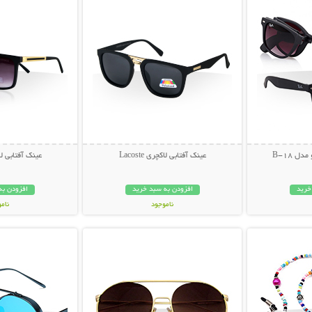
ل B-18
عینک آفتابی لاکچری Lacoste
عینک آفتابی لاکچری
خرید
افزودن به سبد خرید
افزودن به
ناموجود
نام
بیشتر
نمایش توضیحات بیشتر
نمایش توضی
49,000 تومان
49,000 توم