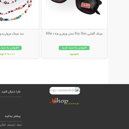
عینک آفتابی Ray Ban مدل ویفری RB4165
بند عینک مرواریدی
افزودن به سبد خرید
افزودن به سبد 
ناموجود
49,000 تومان
139,000 تومان
مارا دنبال کنید
بیشتر بدانید
نماد اعتماد الکت