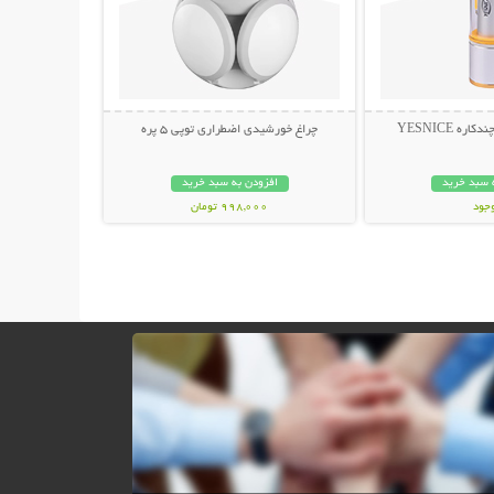
ه YESNICE
چراغ خورشیدی اضطراری توپی 5 پره
 سبد خرید
افزودن به سبد خرید
وجود
998,000 تومان
مان