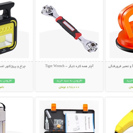
آچار همه کاره تایگر - Tiger Wrench
چراغ و پروژکتور اضط
خرید
افزودن به سبد خرید
افزودن به
898,000 تومان
نام
بیشتر
نمایش توضیحات بیشتر
نمایش توضی
998,000 تو