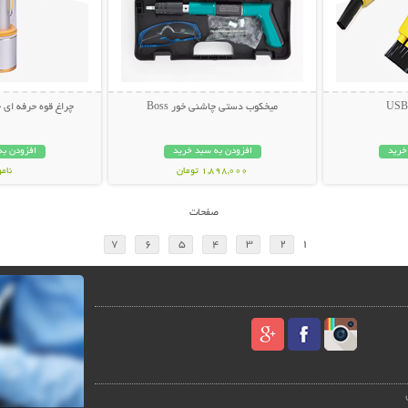
میخکوب دستی چاشنی خور Boss
چراغ قوه حرفه ای چندکار
خرید
افزودن به سبد خرید
افزودن به
1,898,000 تومان
نام
798,000 تو
صفحات
7
6
5
4
3
2
1