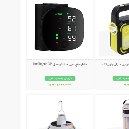
راری دارای پاوربانک
فشارسنج مچی سخنگو مدل Intelligent BP
 سبد خرید
افزودن به سبد خرید
وجود
1,798,000 تومان
حات بیشتر
نمایش توضیحات بیشتر
مان