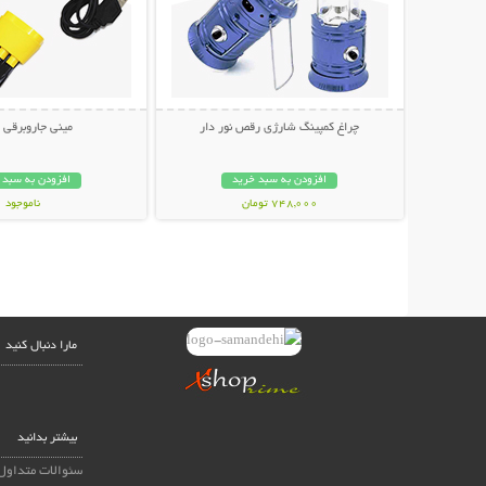
چراغ کمپینگ شارژی رقص نور دار
مینی جاروبرقی USB
افزودن به سبد خرید
افزودن به سبد 
748,000 تومان
ناموجود
238,000 تومان
مارا دنبال کنید
بیشتر بدانید
سئوالات متداول