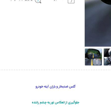
گلس ضدبخار و باران آینه خودرو
جلوگیری از انعکاس نور به چشم راننده