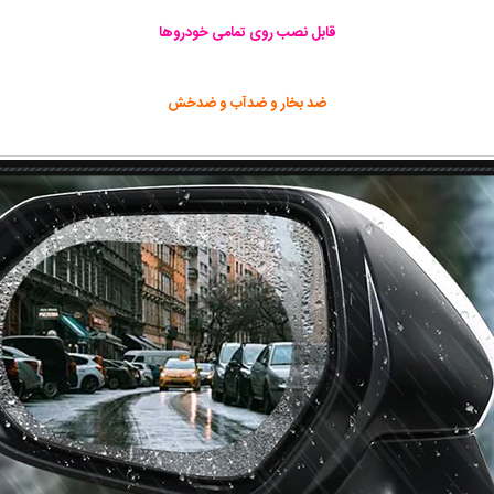
قابل نصب روی تمامی خودروها
ضد بخار و ضدآب و ضدخش