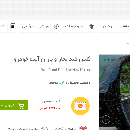
لوازم خودرو
مد و پوشاک
ورزشی و سرگرمی
کتاب
ان
گلس ضد بخار و باران آینه خودرو
Rain Proof Film Rearview Mirror
قیمت محصول
افزودن به 
129,000 تومان
ضمانت بازگشت
بهترین کیفیت و قیمت