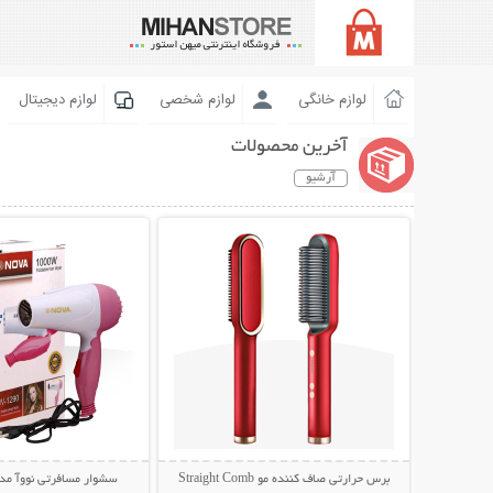
لوازم خانگی
لوازم شخصی
لوازم دیجیتال
آخرین محصولات
آرشیو
نمایش توضیحات بیشتر
نمایش توضیحات 
برس حرارتی صاف کننده مو Straight Comb
سشوار مسافرتی نووآ مدل -1290