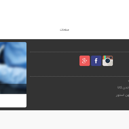
صفحات
ندن کالا
هن استور