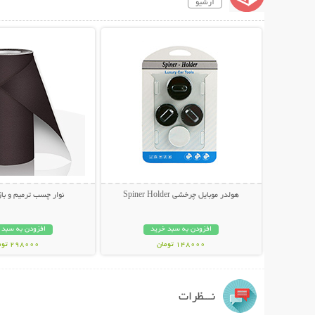
آرشیو
نمایش توضیحات بیشتر
نمایش توضیحات 
هولدر موبایل چرخشی Spiner Holder
نوار چسب ترمیم و با
افزودن به سبد خرید
افزودن به سبد 
148000 تومان
298000 تومان
نـــظرات