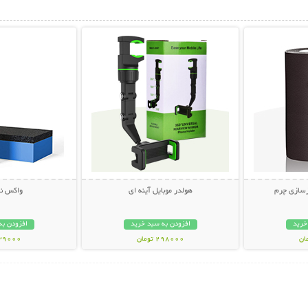
بیشتر
نمایش توضیحات بیشتر
نمایش توضی
زسازی چرم
هولدر موبایل آینه ای
واکس نا
خرید
افزودن به سبد خرید
افزودن به
298000 تومان
239000 تو