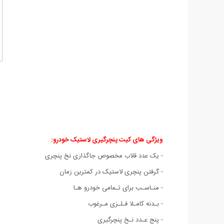
ویژگی های کیت پنچرگیری لاستیک خودرو:
- یک عدد قلاب مخصوص جاگذاری نخ پنچری
- گرفتن پنچری لاستیک در کمترین زمان
- منـاسـب برای تـمامی خودرو هـا
- بـدنه کامـلا فـلـزی مـرغوب
- پنج عـدد نـخ پنچرگیری