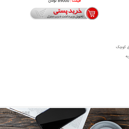
قیمت :
89000 تومان
برق کوچک
ه