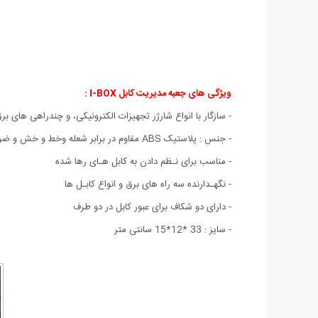
ویژگی های
جعبه مدیریت کابل I-BOX
:
- سازگار با انواع شارژر تجهیزات الکترونیکی، و چندراهی های 
- جنس : پلاستیک ABS
مقاوم در برابر شعله و
خط و خش و ضرب
- مناسب برای نـظم دادن به کابل هـای رها شده
- نگهـدارنده سه راه های برق و انواع کابـل ها
- دارای دو شکاف برای عبور کابل در دو طرف
- سایز : 33 *12*15 سانتی متر