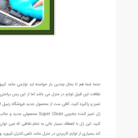
حتما شما هم تا بحال چندین بار خواسته اید لوازمی مانند کیبور
نظافت این قبیل لوازم در منزل می باشد.اما از این پس براحتی خ
تمیز و پاکیزه کنید، کافی ست از محصول جدید فروشگاه زنبیل انل
ژل تمیز کننده جادویی  Clean
کنید، این ژل با انعطاف بسیار عالی به تمام نقاطی که نمی توا
کند.بسیاری از لوازم کاربردی در منزل مانند تلفن،کنتزل،کیبورد