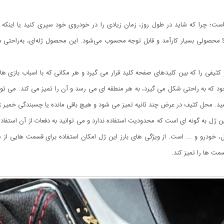
ت؛ چرا که شاید در طول روز، زمان زیادی را در خودروی خود سپری کنید یا اینکه 
می‌دهند‌. در این‌ صورت ژل جادویی تمیز کننده Super Clean محصولی بسیار کارآمد و قابل‌ توجه محسوب می‌شود. این 
Super  می توانید گرد و غبار و کثیفی را که بین کلیدهای صفحه کلید قرار می گیرد و هر مکانی که با ا
ده Super Clean با ساختار جنبشی خود که به راحتی شکل می گیرد، به هر منطقه ای می رسد و آن را تمیز می ک
شید. محل کثیف در عرض چند ثانیه تمیز می شود و هیچ باقی مانده یا چسبندگی خمیر 
ل، خودرو و ... است. از ویژگی های بارز این ژل امکان استفاده برای قسمت هایی ا
مت ها را تمیز کند.