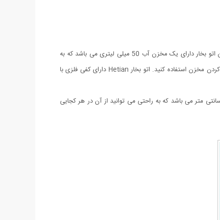
اتو بخار مسافرتی تاشو Hetian مدل CL- 258B دارای دسته تاشو 90 درجه می باشد که جایگذاری و حمل آن را در چمدان راحت تر کرده است. این اتو بخار دارای یک مخزن آب 50 میلی لیتری می باشد که به
راحتی از روی دسته جدا شده و می توانید آن را آب کنید. همچنین دارای یک پیمانه آب پلاستیکی مخصوص می باشد که می توانید از آن جهت آب کردن مخزن استفاده کنید. اتو بخار Hetian دارای کفی فلزی با
چرخان و مدرج روی بدنه جهت کنترل حرارت اتو تعبیه شده است. علاوه بر این سیم برق این اتو از جنس بسیار با کیفیت و طول 1 متر و 30 سانتی متر می باشد که به راحتی می توانید از آن در هر کجایی