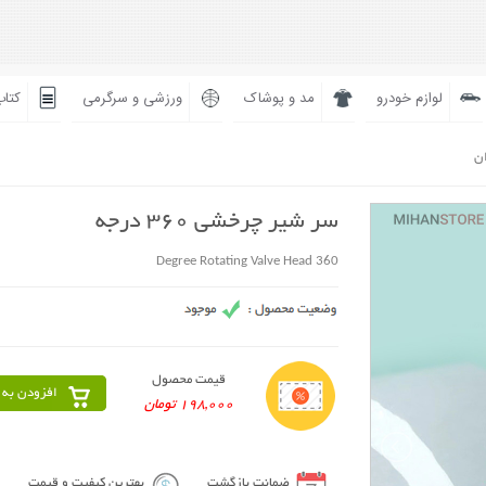
لوازم خودرو
مد و پوشاک
ورزشی و سرگرمی
کتاب
ان
سر شیر چرخشی 360 درجه
360 Degree Rotating Valve Head
قیمت محصول
افزودن به 
198,000 تومان
ضمانت بازگشت
بهترین کیفیت و قیمت