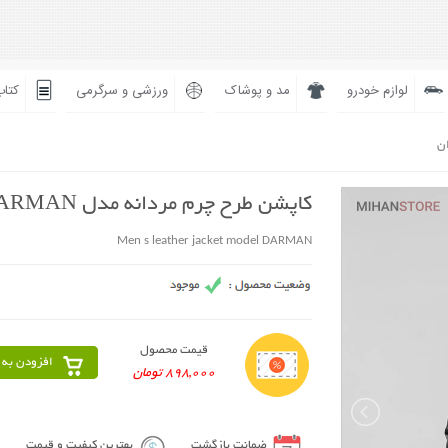
لوازم خودرو
مد و پوشاک
ورزشی و سرگرمی
کتاب
ان
کاپشن طرح چرم مردانه مدل DARMAN
Men s leather jacket model DARMAN
قیمت محصول
افزودن به 
898,000 تومان
ضمانت بازگشت
بهترین کیفیت و قیمت