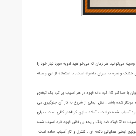
سیله می‌‌توانید هر زمان که می‌‌خواهید ادویه مورد نیاز خود را
هان خشک و غیره به میزان دلخواه است. با استفاده از این وسیله
صبح با یک فنجان قهوه تازه آسیاب شده با کمک آسیاب برقی تفال Tefal در طراحی مدرن و ظریف است ,از خواب بیدار شوید ,دستگاه آسیاب را می توان با حداکثر 50 گرم دانه قهوه در هر آسیاب پر کرد.یک تیغەی
۲ دور در دقیقه را ایجاد می کنند. اگر آسیاب به اشتباه مونتاژ شده باشد ، قفل ایمنی از شروع بە کار آن جلوگیری می
هوه آسیاب شده درشت ، آماده سازی کوتاهتر کافی است ، برای
آسیاب ریزتر ، اجازه دهید آسیاب کمی بیشتر کار کند. به لطف درب شفاف ، می توانید به طور مداوم وضعیت قهوه آسیاب شده را بررسی کنید.محفظه آسیاب ۱۰۰٪ فولاد ضد زنگ رایحه بی نظیر قهوه تازه آسیاب شده
وئیچ ایمنی عملیاتی دکمه ای ، کنترل و کار آسیاب ساده است.