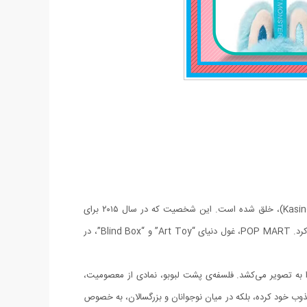
شخصیت لبوبو (Labubu) یکی از برجسته‌ترین کاراکترهای مجموعه “The Monsters” است که توسط هنرمند هنگ‌کنگی، کازینگ لانگ (Kasing Lung)، خلق شده است. این شخصیت که در سال ۲۰۱۵ برای
اولین بار در قالب کتاب‌های تصویری الهام گرفته از اساطیر نورس معرفی شد، به سرعت جای خود را در دل علاقه‌مندان به دنیای فانتزی و هنر پاپ باز کرد. POP MART، غول دنیای “Art Toy” و “Blind Box”، در
را به تصویر می‌کشد. فلسفه‌ی پشت لبوبو، نمادی از معصومیت،
ذوب خود کرده، بلکه در میان نوجوانان و بزرگسالان، به خصوص