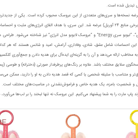
گی تبدیل شده است.
into Energy Series” است که در تاریخ ۲۵ آوریل ۲۰۲۵ (در برخی منابع ۲۴ آوریل) عرضه شد. این سری، با هدف
کرده است.لبوبو سری انرژی با نام‌هایی چون “لابوبو سری انرژی“، “لبوبو سری Energy” و “عروسک لا
 پاستلی و ظریف Tie-Dye تلفیق شده‌اند. این احساسات شامل عشق، شادی، وفاداری، آرامش، امید و شانس 
ه مخاطب ارائه می‌دهد و آن را به گزینه‌ای ایده‌آل برای هدیه دادن و جمع‌آوری کلکس
خگوی سلایق مختلف باشد. علاوه بر رنگ‌های پرطرفدار صورتی (دخترانه) و طوسی (پسران
قیق‌تر و متناسب با سلیقه شخصی یا کسی که قصد هدیه دادن به او را دارید، ممکن می‌سا
 و شخصیت بامزه، یک هدیه خاص و فراموش‌نشدنی در مناسبت‌های مختلف است. اگر به 
پاپ مارت را به شما پیشنهاد می‌کنیم. این عروسک نه تنها لبخند را بر لب‌ها می‌آورد، ب