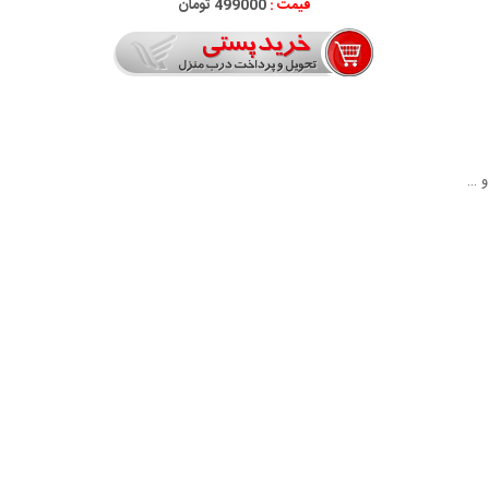
قیمت :
499000 تومان
و …