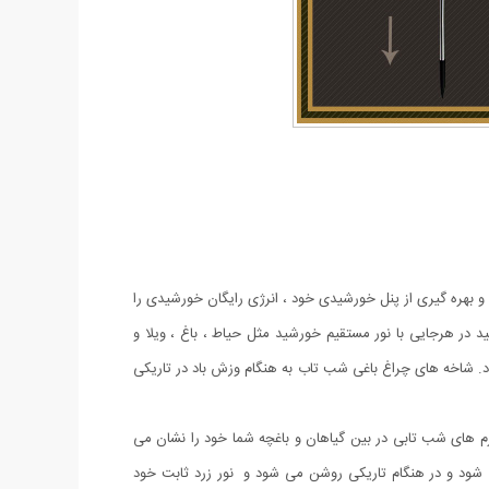
چراغ خورشیدی باغچه مدل گل شب تاب با طراحی جدید محصولی جذاب و کاربردی و ضد آب است.این چراغ با دارا بودن 8 لامپ LED از جنس ABS و بهره گیری از پنل خورشیدی خود ، انرژی رایگان خورشیدی را
 در هرجایی با نور مستقیم خورشید مثل حیاط ، باغ ، ویلا و
 نور آن بهره برد. پشت پنل دکمه ON/OFF قرار دارد که با قرار دادن در حالت ON روشن و OFF خاموش میشود. شاخه های چراغ باغی شب تاب به هنگام وزش باد در تاریکی
 های شب تابی در بین گیاهان و باغچه شما خود را نشان می
 شود و در هنگام تاریکی روشن می شود و نور زرد ثابت خود