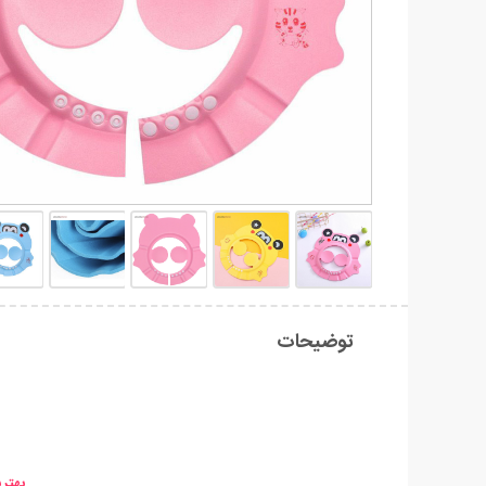
توضیحات
بهتر