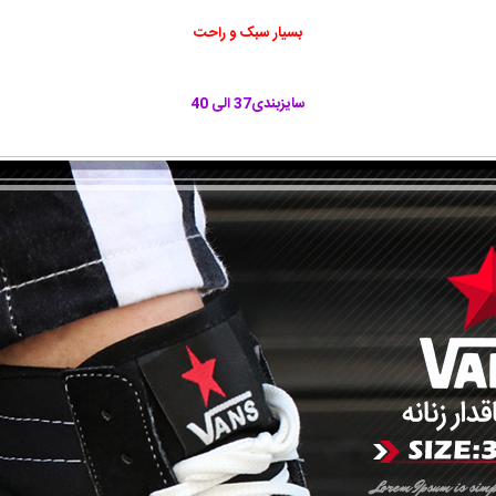
بسیار سبک و راحت
سایزبندی37
الی 40