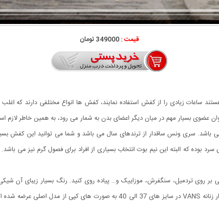
قیمت :
349000 تومان
ستند ساعات زیادی را از کفش استفاده نمایند، کفش ها انواع مختلفی دارند که اغلب اف
ه عنوان عضوی بسیار مهم در میان دیگر اعضای بدن به شمار می رود، به همین خاطر لاز
 ساقدار زنانه VANS برگرفته شده از برند محبوب Vans می باشد. سری ونس ساقدار از ترندهای سال می باشد و شما م
د بوده که البته این نیم بوت انتخاب بسیاری از افراد برای فصول گرم نیز می باشد
ساقدار زنانه VANS می توانید به راحتی بر روی تردمیل، سنگفرش، موزاییک و… پیاده روی کنید. رنگ بسیا
توانید آن را با انواع پوشش های خود ست نمایید. کفش ساقدار زنانه VANS در سایز ه