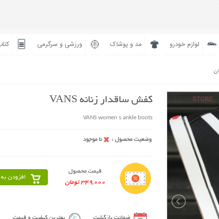
لوازم خودرو
مد و پوشاک
ورزشی و سرگرمی
کتاب
ان
کفش ساقدار زنانه VANS
VANS women s ankle boots
قیمت محصول
افزودن به 
349,000 تومان
ضمانت بازگشت
بهترین کیفیت و قیمت