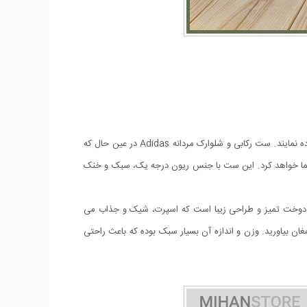
امروزه آقایان به دنبال لباس هایی راحت و در عین حال شیک و خوش استایل هستند که در منزل یا خارج از منزل هنگام مسافرت، باشگاه یا ... استفاده نمایند. ست رکابی و شلوارک مردانه Adidas در عین حال که
شما خواهد کرد. این ست با جنس ریون درجه یک، سبک و خنک
 مدل رکابی و دارای چاپ بسیار شیک است. مزايای ست رکابی و شلوارک مردانه Adidas سبک و راحت, دوخت تميز و طراحی زیبا است که اسپرت، شیک و جذاب می
ان بیاورید. وزن و اندازه آن بسیار سبک بوده که باعث راحتی