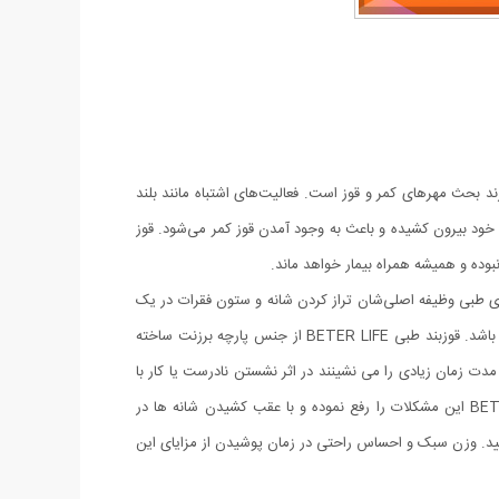
د بحث مهر‌های کمر و قوز است. فعالیت‌های اشتباه مانند بلند
خود بیرون کشیده و باعث به وجود آمدن قوز کمر می‌شود. قوز
بوده و همیشه همراه بیمار خواهد ماند.
های طبی وظیفه اصلی‌شان تراز کردن شانه و ستون فقرات در یک
راستا است. قوزبند طبی BETER LIFE مناسب برای اصلاح موقعیت کمر، شانه ها و گردن و یک نگهدارنده بسیار با کیفیت و در عین حال راحت می باشد. قوزبند طبی BETER LIFE از جنس پارچه برزنت ساخته
مدت زمان زیادی را می نشینند در اثر نشستن نادرست یا کار با
کامپیوتر و ... اغلب دچار مشکلات گوژپشتی، درد در نواحی کمر، شانه و ضعف در ماهیچه ها و فرم نامناسب بدن می باشند. قوزبند طبی BETER LIFE این مشکلات را رفع نموده و با عقب کشیدن شانه ها در
ه ها و ایجاد قوز در کمر نیز جلوگیری نمایید. وزن سبک و احساس راحتی در زمان پوشیدن از مزایای این