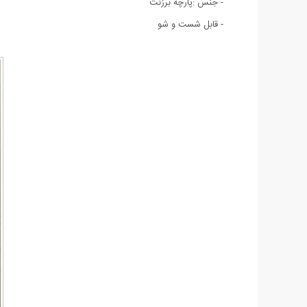
- جنس :پارچه برزنت
- قابل شست و شو