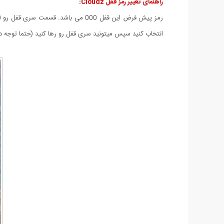
راهنمای تغییر رمز قفل Cloudz:
انتخاب کنید سپس میتونید سری قفل رو رها کنید (حتما توجه دا