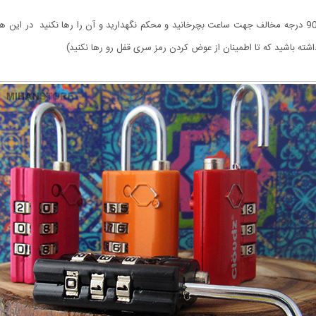
رمز پیش فرض این قفل 000 می باشد. قسمت سری قفل رو 90 درجه مخالف جهت ساعت بچرخانید و محکم نگهدارید و آن 
شته باشید که تا اطمینان از عوض کردن رمز سری قفل رو رها نکنید)