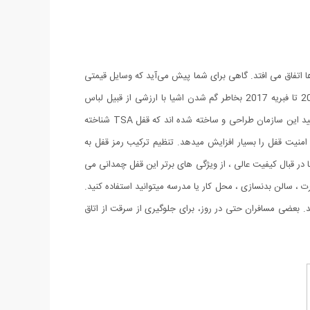
 ها در قسمت های حمل و نگهداری چمدان ها اتفاق می افتد. گاهی برای شما پیش می‌آید که وسایل قیمتی
و بسیار مهمی را با خود حمل می‌کنید و تنها بستن یک زیپ برای شما جهت برقراری امنیت بیشتر کفایت نمی‌کند. بیش از 8 هزار نفر از ژانویه 2016 تا فبریه 2017 بخاطر گم شدن اشیا با ارزشی از قبیل لباس
جواهرات و لوازم الکترونیکی که در بار هایشان بوده از “سازمان امنیت حمل و نقل” یا به اختصار ” TSA ” شکایت کرده اند. اخیرا قفل هایی مورد تایید این سازمان طراحی و ساخته شده اند که قفل TSA شناخته
 ای ، دارای حالت تنظیم آسان ترکیب ۳ رقمی برای رمز نگاری هستند که امنیت قفل را بسیار افزایش میدهد. تنظیم ترکیب رمز قفل به
سب و ارزان این قفل ها در قبال کیفیت عالی ، از ویژگی های برتر این قفل چمدانی می
ت ، سالن بدنسازی ، محل کار یا مدرسه میتوانید استفاده کنید.
د. بعضی مسافران حتی در روز، برای جلوگیری از سرقت از اتاق