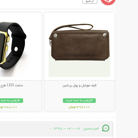
آرشیو
نمایش توضیحات بیشتر
نمایش توضیحات 
کیف موبایل و پول پرشین
ساعت LED طرح اپل واچ
افزودن به سبد خرید
افزودن به سبد 
398000 تومان
288000 تومان
امیرحسین
06 - 04 - 1398
: