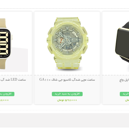
بیشتر
نمایش توضیحات بیشتر
نمایش توضی
ساعت مچی ضدآب کاسیو جی شاک GA110
ساعت LED ضد آب طرح اپل واچ (سری 3)
خرید
افزودن به سبد خرید
افزودن به
598000 تومان
298000 تو