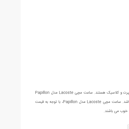
شرکت Lacoste، یکی از تولیدکنندگان ساعت‌های مچی با طرح‌های خاص و زیبا است. ساعت های ساخت این شرکت ساعت‌هایی دارای طرحی اسپرت و کلاسیک هستند. ساعت مچی Lacoste مدل Papillon
جديدترين محصول كمپاني محبوب لاگوست مي باشد. اين ساعت با شكل و شمايلي متفاوت جزو خانواده‌ی ساعت‌های مچی با طراحی مدرن می باشد. ساعت مچی Lacoste مدل Papillon، با توجه به قیمت
 خوب می باشند.