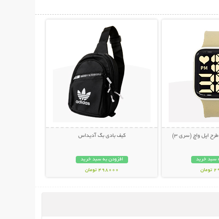
حات بیشتر
نمایش توضیحات بیشتر
کیف بادی بگ آدیداس
 سبد خرید
افزودن به سبد خرید
مان
498000 تومان