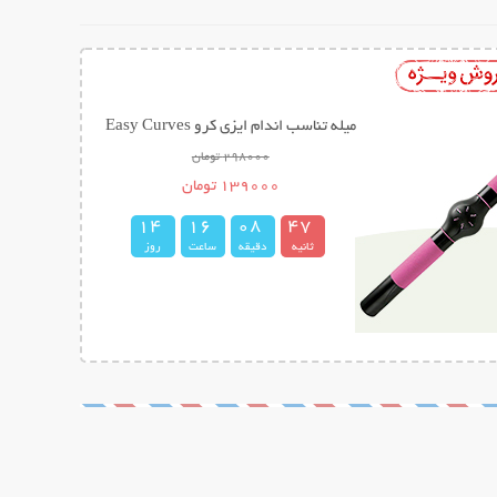
میله تناسب اندام ایزی کرو Easy Curves
298000 تومان
139000 تومان
1
4
1
6
0
8
4
6
7
ثانیه
دقیقه
ساعت
روز