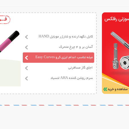
کابل نگهدارنده و شارژر موبایل HAND
آسان بر و 4 چرخ متحرک
میله تناسب اندام ایزی کرو Easy Curves
اجاق گاز مسافرتی
سرم روشن کننده AHA لنسیاد