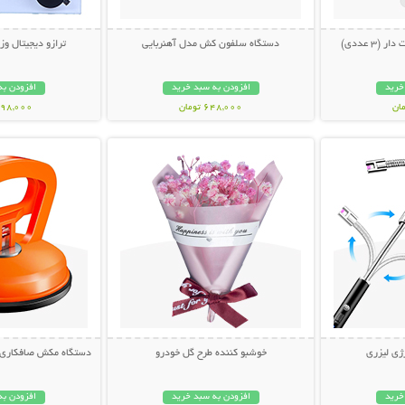
دستگاه سلفون کش مدل آهنربایی
ترازو دیجیتال وزن ک
خرید
افزودن به سبد خرید
افزودن به
648,000 تومان
1,298,000 ت
بیشتر
نمایش توضیحات بیشتر
نمایش توضی
ژی لیزری
خوشبو کننده طرح گل خودرو
دستگاه مکش صافکاری PDR و تعمیر فرورفتگ
خرید
افزودن به سبد خرید
افزودن به