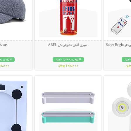
Super 
اسپری آتش خاموش کن AREL
کلاه 
خرید
افزودن به سبد خرید
افزودن به
698,000 تومان
348,000 تو
بیشتر
نمایش توضیحات بیشتر
نمایش توضی