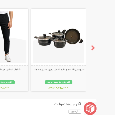
نمایش توضیحات بیشتر
نمایش توضیح
سرویس قابلمه و تابه لانه زنبوری 7 پارچه هلنا
شلوار اسلش مردانه طر
افزودن به سبد خرید
افزودن به 
2,898,000 تومان
348,000 توما
آخرین محصولات
آرشیو